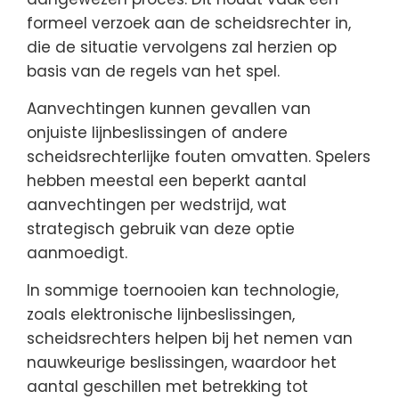
formeel verzoek aan de scheidsrechter in,
die de situatie vervolgens zal herzien op
basis van de regels van het spel.
Aanvechtingen kunnen gevallen van
onjuiste lijnbeslissingen of andere
scheidsrechterlijke fouten omvatten. Spelers
hebben meestal een beperkt aantal
aanvechtingen per wedstrijd, wat
strategisch gebruik van deze optie
aanmoedigt.
In sommige toernooien kan technologie,
zoals elektronische lijnbeslissingen,
scheidsrechters helpen bij het nemen van
nauwkeurige beslissingen, waardoor het
aantal geschillen met betrekking tot