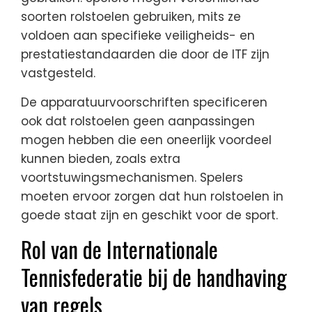
soorten rolstoelen gebruiken, mits ze
voldoen aan specifieke veiligheids- en
prestatiestandaarden die door de ITF zijn
vastgesteld.
De apparatuurvoorschriften specificeren
ook dat rolstoelen geen aanpassingen
mogen hebben die een oneerlijk voordeel
kunnen bieden, zoals extra
voortstuwingsmechanismen. Spelers
moeten ervoor zorgen dat hun rolstoelen in
goede staat zijn en geschikt voor de sport.
Rol van de Internationale
Tennisfederatie bij de handhaving
van regels