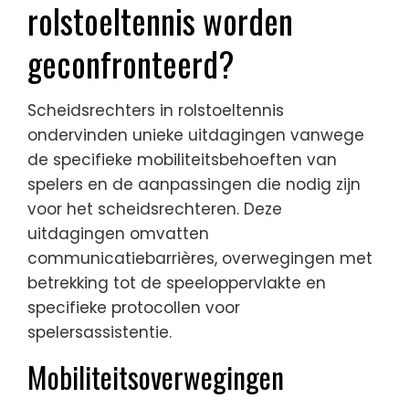
rolstoeltennis worden
geconfronteerd?
Scheidsrechters in rolstoeltennis
ondervinden unieke uitdagingen vanwege
de specifieke mobiliteitsbehoeften van
spelers en de aanpassingen die nodig zijn
voor het scheidsrechteren. Deze
uitdagingen omvatten
communicatiebarrières, overwegingen met
betrekking tot de speeloppervlakte en
specifieke protocollen voor
spelersassistentie.
Mobiliteitsoverwegingen