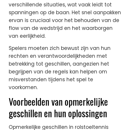
verschillende situaties, wat vaak leidt tot
spanningen op de baan. Het snel aanpakken
ervan is cruciaal voor het behouden van de
flow van de wedstrijd en het waarborgen
van eerlijkheid.
Spelers moeten zich bewust zijn van hun
rechten en verantwoordelijkheden met
betrekking tot geschillen, aangezien het
begrijpen van de regels kan helpen om
misverstanden tijdens het spel te
voorkomen.
Voorbeelden van opmerkelijke
geschillen en hun oplossingen
Opmerkelijke geschillen in rolstoeltennis