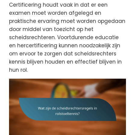
Certificering houdt vaak in dat er een
examen moet worden afgelegd en
praktische ervaring moet worden opgedaan
door middel van toezicht op het
scheidsrechteren. Voortdurende educatie
en hercertificering kunnen noodzakelijk zijn
om ervoor te zorgen dat scheidsrechters
kennis blijven houden en effectief blijven in
hun rol.