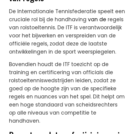
De Internationale Tennisfederatie speelt een
cruciale rol bij de handhaving
van de
regels
van rolstoeltennis. De ITF is verantwoordelijk
voor het bijwerken en verspreiden van de
officiële regels, zodat deze de laatste
ontwikkelingen in de sport weerspiegelen.
Bovendien houdt de ITF toezicht op de
training en certificering van officials die
rolstoeltenniswedstrijden leiden, zodat ze
goed op de hoogte zijn van de specifieke
regels en nuances van het spel. Dit helpt om
een hoge standaard van scheidsrechters
op alle niveaus van competitie te
handhaven.