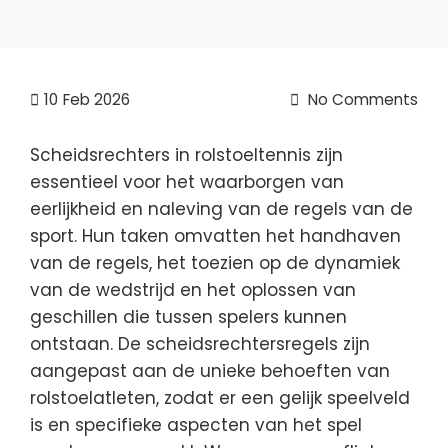
10
Feb 2026
No Comments
Scheidsrechters in rolstoeltennis zijn
essentieel voor het waarborgen van
eerlijkheid en naleving van de regels van de
sport. Hun taken omvatten het handhaven
van de regels, het toezien op de dynamiek
van de wedstrijd en het oplossen van
geschillen die tussen spelers kunnen
ontstaan. De scheidsrechtersregels zijn
aangepast aan de unieke behoeften van
rolstoelatleten, zodat er een gelijk speelveld
is en specifieke aspecten van het spel