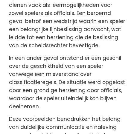
dienen vaak als leermogelijkheden voor
zowel spelers als officials. Een beroemd
geval betrof een wedstrijd waarin een speler
een belangrijke lijnbeslissing aanvocht, wat
leidde tot een herziening die de beslissing
van de scheidsrechter bevestigde.
In een ander geval ontstond er een geschil
over de geschiktheid van een speler
vanwege een misverstand over
classificatieregels. De situatie werd opgelost
door een grondige herziening door officials,
waardoor de speler uiteindelijk kon blijven
deelnemen.
Deze voorbeelden benadrukken het belang
van duidelijke communicatie en naleving