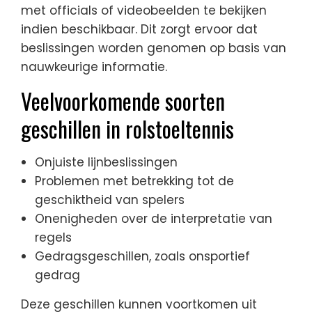
met officials of videobeelden te bekijken
indien beschikbaar. Dit zorgt ervoor dat
beslissingen worden genomen op basis van
nauwkeurige informatie.
Veelvoorkomende soorten
geschillen in rolstoeltennis
Onjuiste lijnbeslissingen
Problemen met betrekking tot de
geschiktheid van spelers
Onenigheden over de interpretatie van
regels
Gedragsgeschillen, zoals onsportief
gedrag
Deze geschillen kunnen voortkomen uit