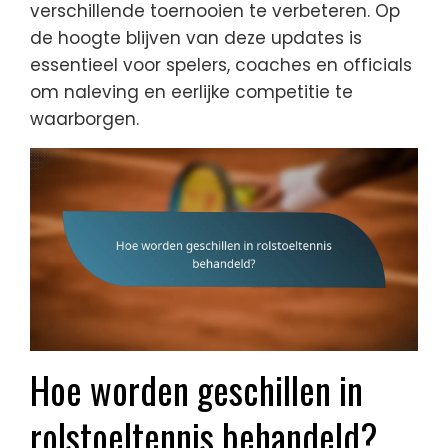
verschillende toernooien te verbeteren. Op
de hoogte blijven van deze updates is
essentieel voor spelers, coaches en officials
om naleving en eerlijke competitie te
waarborgen.
Hoe worden geschillen in
rolstoeltennis behandeld?