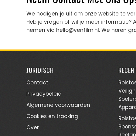
We nodigen je uit om onze website te verk
Heb je vragen of wil je meer informatie?
nemen via
hello@venfilm.nl
. We horen gr
JURIDISCH
RECEN
Contact
Rolstoe
Veilig
Privacybeleid
Speler
Algemene voorwaarden
Appara
Cookies en tracking
Rolstoe
Sponso
Over
Reclam