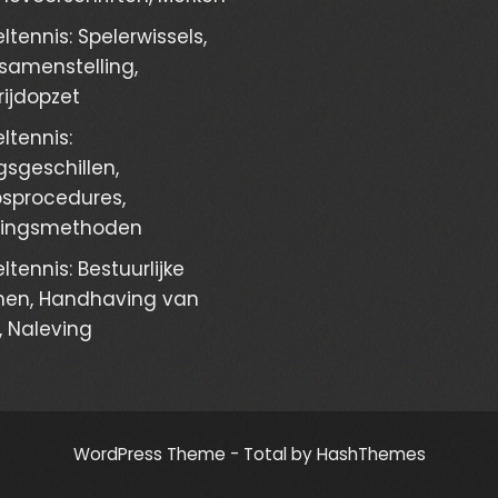
ltennis: Spelerwissels,
amenstelling,
ijdopzet
ltennis:
gsgeschillen,
sprocedures,
singsmethoden
ltennis: Bestuurlijke
men, Handhaving van
, Naleving
WordPress Theme - Total
by HashThemes