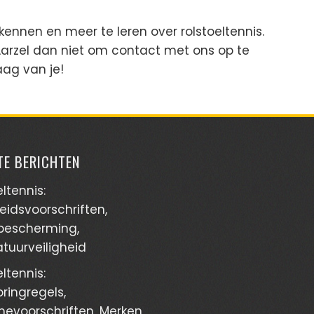
ennen en meer te leren over rolstoeltennis.
 Aarzel dan niet om contact met ons op te
aag van je!
TE BERICHTEN
ltennis:
heidsvoorschriften,
bescherming,
tuurveiligheid
ltennis:
ringregels,
evoorschriften, Merken