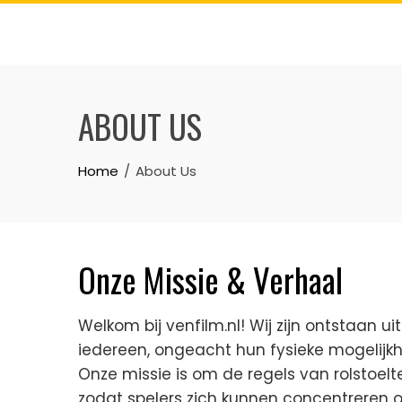
Skip
to
content
ABOUT US
Home
About Us
Onze Missie & Verhaal
Welkom bij venfilm.nl! Wij zijn ontstaan u
iedereen, ongeacht hun fysieke mogelijkh
Onze missie is om de regels van rolstoelt
zodat spelers zich kunnen concentreren op