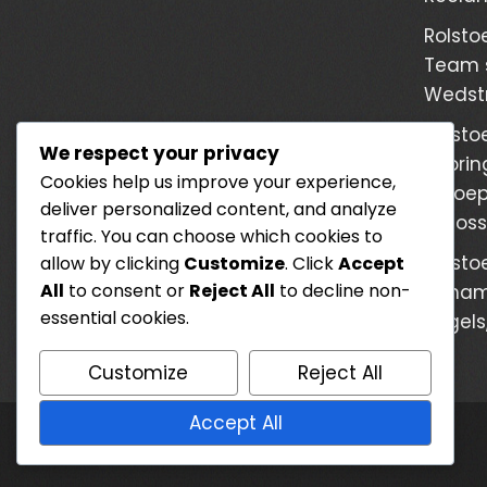
Rolstoe
Team s
Wedstr
Rolstoe
We respect your privacy
Scorin
Cookies help us improve your experience,
Beroep
deliver personalized content, and analyze
Oplos
traffic. You can choose which cookies to
Rolstoe
allow by clicking
Customize
. Click
Accept
All
to consent or
Reject All
to decline non-
Licha
essential cookies.
Regels
Customize
Reject All
Accept All