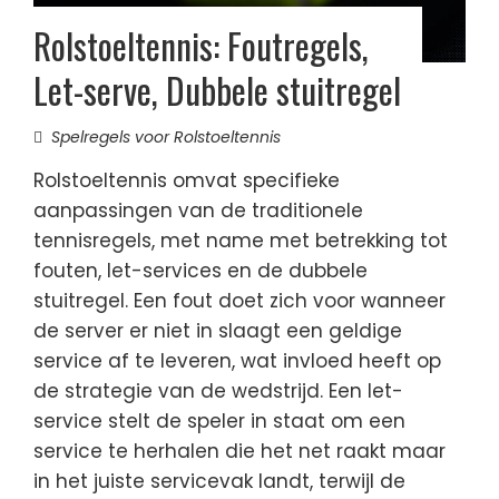
Rolstoeltennis: Foutregels,
Let-serve, Dubbele stuitregel
Spelregels voor Rolstoeltennis
Rolstoeltennis omvat specifieke
aanpassingen van de traditionele
tennisregels, met name met betrekking tot
fouten, let-services en de dubbele
stuitregel. Een fout doet zich voor wanneer
de server er niet in slaagt een geldige
service af te leveren, wat invloed heeft op
de strategie van de wedstrijd. Een let-
service stelt de speler in staat om een
service te herhalen die het net raakt maar
in het juiste servicevak landt, terwijl de