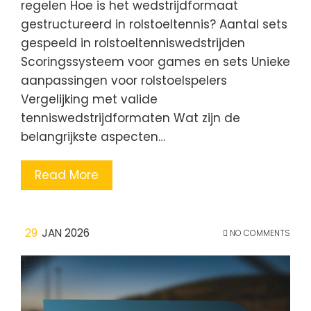
regelen Hoe is het wedstrijdformaat
gestructureerd in rolstoeltennis? Aantal sets
gespeeld in rolstoeltenniswedstrijden
Scoringssysteem voor games en sets Unieke
aanpassingen voor rolstoelspelers
Vergelijking met valide
tenniswedstrijdformaten Wat zijn de
belangrijkste aspecten…
Read More
29
JAN 2026
NO COMMENTS