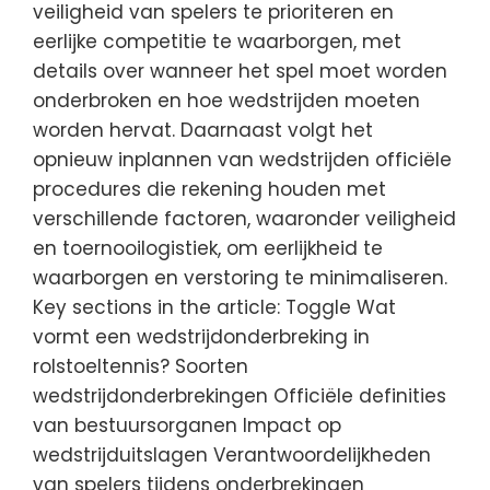
veiligheid van spelers te prioriteren en
eerlijke competitie te waarborgen, met
details over wanneer het spel moet worden
onderbroken en hoe wedstrijden moeten
worden hervat. Daarnaast volgt het
opnieuw inplannen van wedstrijden officiële
procedures die rekening houden met
verschillende factoren, waaronder veiligheid
en toernooilogistiek, om eerlijkheid te
waarborgen en verstoring te minimaliseren.
Key sections in the article: Toggle Wat
vormt een wedstrijdonderbreking in
rolstoeltennis? Soorten
wedstrijdonderbrekingen Officiële definities
van bestuursorganen Impact op
wedstrijduitslagen Verantwoordelijkheden
van spelers tijdens onderbrekingen