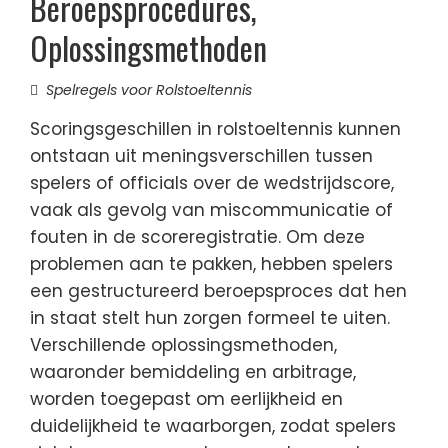
Beroepsprocedures,
Oplossingsmethoden
Spelregels voor Rolstoeltennis
Scoringsgeschillen in rolstoeltennis kunnen
ontstaan uit meningsverschillen tussen
spelers of officials over de wedstrijdscore,
vaak als gevolg van miscommunicatie of
fouten in de scoreregistratie. Om deze
problemen aan te pakken, hebben spelers
een gestructureerd beroepsproces dat hen
in staat stelt hun zorgen formeel te uiten.
Verschillende oplossingsmethoden,
waaronder bemiddeling en arbitrage,
worden toegepast om eerlijkheid en
duidelijkheid te waarborgen, zodat spelers