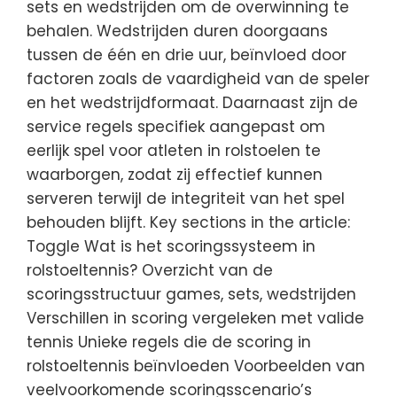
sets en wedstrijden om de overwinning te
behalen. Wedstrijden duren doorgaans
tussen de één en drie uur, beïnvloed door
factoren zoals de vaardigheid van de speler
en het wedstrijdformaat. Daarnaast zijn de
service regels specifiek aangepast om
eerlijk spel voor atleten in rolstoelen te
waarborgen, zodat zij effectief kunnen
serveren terwijl de integriteit van het spel
behouden blijft. Key sections in the article:
Toggle Wat is het scoringssysteem in
rolstoeltennis? Overzicht van de
scoringsstructuur games, sets, wedstrijden
Verschillen in scoring vergeleken met valide
tennis Unieke regels die de scoring in
rolstoeltennis beïnvloeden Voorbeelden van
veelvoorkomende scoringsscenario’s