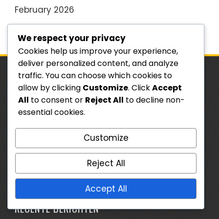
February 2026
January 2026
We respect your privacy
Cookies help us improve your experience,
deliver personalized content, and analyze
traffic. You can choose which cookies to
JURIDISCH
allow by clicking
Customize
. Click
Accept
All
to consent or
Reject All
to decline non-
Contact
essential cookies.
Privacybeleid
Customize
Algemene voorwaarden
Cookies en tracking
Reject All
Over
Accept All
RECENTE BERICHTEN