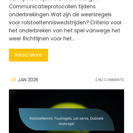
Communicatieprotocollen tijdens
onderbrekingen Wat zijn de weersregels
voor rolstoeltenniswedstrijden? Criteria voor
het onderbreken van het spel vanwege het
weer Richtlijnen voor het…
Read More
28
JAN 2026
NO COMMENTS