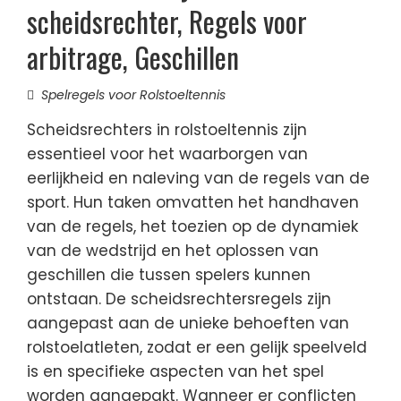
scheidsrechter, Regels voor
arbitrage, Geschillen
Spelregels voor Rolstoeltennis
Scheidsrechters in rolstoeltennis zijn
essentieel voor het waarborgen van
eerlijkheid en naleving van de regels van de
sport. Hun taken omvatten het handhaven
van de regels, het toezien op de dynamiek
van de wedstrijd en het oplossen van
geschillen die tussen spelers kunnen
ontstaan. De scheidsrechtersregels zijn
aangepast aan de unieke behoeften van
rolstoelatleten, zodat er een gelijk speelveld
is en specifieke aspecten van het spel
worden aangepakt. Wanneer er conflicten