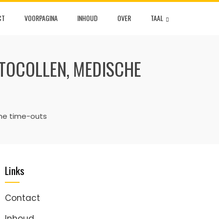
CT
VOORPAGINA
INHOUD
OVER
TAAL
TOCOLLEN, MEDISCHE
che time-outs
Links
Contact
Inhoud