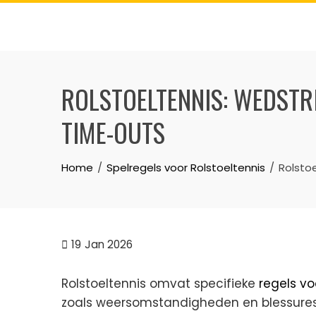
Skip
to
content
ROLSTOELTENNIS: WEDSTR
TIME-OUTS
Home
Spelregels voor Rolstoeltennis
Rolsto
19
Jan 2026
Rolstoeltennis omvat specifieke
regels vo
zoals weersomstandigheden en blessures 