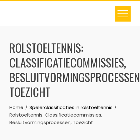
Skip
to
content
ROLSTOELTENNIS:
CLASSIFICATIECOMMISSIES,
BESLUITVORMINGSPROCESSEN
TOEZICHT
Home
Spelerclassificaties in rolstoeltennis
Rolstoeltennis: Classificatiecommissies,
Besluitvormingsprocessen, Toezicht