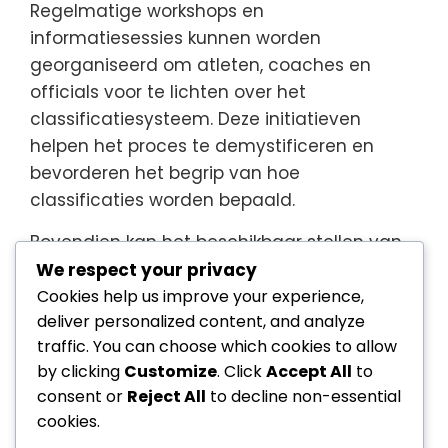
Regelmatige workshops en
informatiesessies kunnen worden
georganiseerd om atleten, coaches en
officials voor te lichten over het
classificatiesysteem. Deze initiatieven
helpen het proces te demystificeren en
bevorderen het begrip van hoe
classificaties worden bepaald.
Bovendien kan het beschikbaar stellen van
classificatiegegevens voor openbare
We respect your privacy
beoordeling het vertrouwen in het systeem
Cookies help us improve your experience,
deliver personalized content, and analyze
vergroten, aangezien belanghebbenden
traffic. You can choose which cookies to allow
kunnen zien hoe beslissingen aansluiten bij
by clicking
Customize
. Click
Accept All
to
vastgestelde richtlijnen. Transparantie is
consent or
Reject All
to decline non-essential
essentieel voor het bevorderen van
cookies.
vertrouwen in de integriteit van